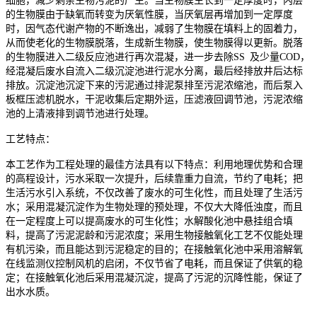
细胞，减少剩余生物污泥的产生。当生物膜生长到一定厚度时，内层
的生物膜由于缺氧而转变为厌氧性膜，当厌氧层再增加到一定厚度
时，因气态代谢产物的不断逸出，减弱了生物膜在填料上的固着力，
从而使老化的生物膜脱落，生成新生物膜，使生物膜得以更新。脱落
的生物膜进入二级反应池进行再次混凝，进一步去除SS 及少量COD，
经混凝后废水自流入二级沉淀池进行泥水分离，最后经排放井后达标
排放。沉淀池沉淀下来的污泥通过排泥泵排至污泥浓缩池，而后泵入
板框压滤机脱水，干泥收集后定期外运，压滤液回调节池，污泥浓缩
池的上清液排到调节池进行处理。
工艺特点：
本工艺作为工程处理的最佳方法具有以下特点：利用地理优势和合理
的高程设计，污水采取一次提升，后续靠重力自流，节约了电耗；把
生活污水引入系统，不仅改善了废水的可生化性，而且处理了生活污
水；采用混凝沉淀作为生物处理的预处理，不仅大大降低浊度，而且
在一定程度上可以提高废水的可生化性；水解酸化池中悬挂组合填
料，提高了污泥泥龄和污泥浓度；采用生物接触氧化工艺不仅能处理
有机污染，而且能达到污泥稳定的目的；在接触氧化池中采用溶解氧
在线监测仪控制风机的启闭，不仅节省了电耗，而且保证了供氧的稳
定；在接触氧化池后采用混凝沉淀，提高了污泥的沉降性能，保证了
出水水质。