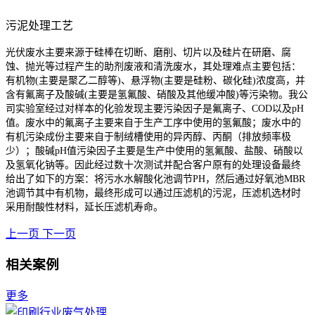
污泥处理工艺
光伏废水主要来源于硅棒在切断、磨削、切片以及硅片在研磨、腐
蚀、抛光等过程产生的助剂废液和清洗废水，其处理难点主要包括：
有机物(主要是聚乙二醇等)、悬浮物(主要是硅粉、碳化硅)浓度高，并
含有氟离子及酸碱(主要是氢氟酸、硝酸及其他缓冲酸)等污染物。我公
司实验室经过对样本的化验发现主要污染因子是氟离子、COD以及pH
值。废水中的氟离子主要来自于生产工序中使用的氢氟酸；废水中的
有机污染成份主要来自于制绒槽使用的异丙醇、丙酮（排放频率极
少）；酸碱pH值污染因子主要是生产中使用的氢氟酸、盐酸、硝酸以
及氢氧化钠等。因此经过数十次测试并配合客户原有的处理设备最终
给出了如下的方案：将污水水解酸化池调节PH，然后通过好氧池MBR
池调节其中有机物，最终形成可以通过压滤机的污泥，压滤机选材时
采用耐酸性材料，延长压滤机寿命。
上一页
下一页
相关案例
更多