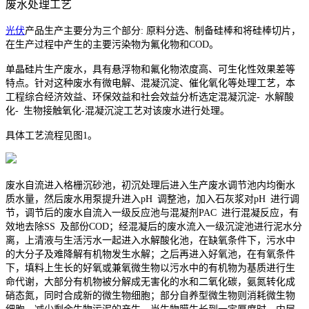
废水处理工艺
光伏
产品生产主要分为三个部分: 原料分选、制备硅棒和将硅棒切片，
在生产过程中产生的主要污染物为氟化物和COD。
单晶硅片生产废水，具有悬浮物和氟化物浓度高、可生化性效果差等
特点。针对这种废水有微电解、混凝沉淀、催化氧化等处理工艺，本
工程综合经济效益、环保效益和社会效益分析选定混凝沉淀- 水解酸
化- 生物接触氧化-混凝沉淀工艺对该废水进行处理。
具体工艺流程见图1。
废水自流进入格栅沉砂池，初沉处理后进入生产废水调节池内均衡水
质水量，然后废水用泵提升进入pH 调整池，加入石灰浆对pH 进行调
节，调节后的废水自流入一级反应池与混凝剂PAC 进行混凝反应，有
效地去除SS 及部份COD；经混凝后的废水流入一级沉淀池进行泥水分
离，上清液与生活污水一起进入水解酸化池，在缺氧条件下，污水中
的大分子及难降解有机物发生水解；之后再进入好氧池，在有氧条件
下，填料上生长的好氧或兼氧微生物以污水中的有机物为基质进行生
命代谢，大部分有机物被分解成无害化的水和二氧化碳，氨氮转化成
硝态氮，同时合成新的微生物细胞；部分自养型微生物则消耗微生物