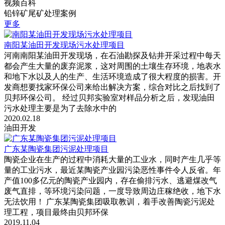
视频百科
铅锌矿尾矿处理案例
更多
南阳某油田开发现场污水处理项目
河南南阳某油田开发现场，在石油勘探及钻井开采过程中每天
都会产生大量的废弃泥浆，这对周围的土壤生存环境，地表水
和地下水以及人的生产、生活环境造成了很大程度的损害。开
发商想要找家环保公司来给出解决方案，综合对比之后找到了
贝邦环保公司。 经过贝邦实验室对样品分析之后，发现油田
污水处理主要是为了去除水中的
2020.02.18
油田开发
广东某陶瓷集团污泥处理项目
陶瓷企业在生产的过程中消耗大量的工业水，同时产生几乎等
量的工业污水，最近某陶瓷产业园污染恶性事件令人反省。年
产值100多亿元的陶瓷产业园内，存在偷排污水、逃避煤改气
废气直排，等环境污染问题，一度导致周边庄稼绝收，地下水
无法饮用！ 广东某陶瓷集团吸取教训，着手改善陶瓷污泥处
理工程，项目最终由贝邦环保
2019.11.04