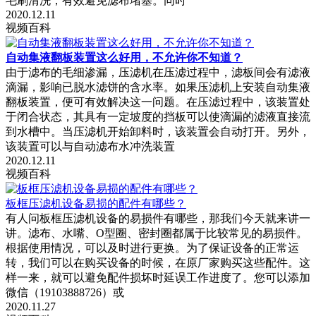
毛刷清洗，有效避免滤布堵塞。同时
2020.12.11
视频百科
自动集液翻板装置这么好用，不允许你不知道？
由于滤布的毛细渗漏，压滤机在压滤过程中，滤板间会有滤液
滴漏，影响已脱水滤饼的含水率。如果压滤机上安装自动集液
翻板装置，便可有效解决这一问题。在压滤过程中，该装置处
于闭合状态，其具有一定坡度的挡板可以使滴漏的滤液直接流
到水槽中。当压滤机开始卸料时，该装置会自动打开。另外，
该装置可以与自动滤布水冲洗装置
2020.12.11
视频百科
板框压滤机设备易损的配件有哪些？
有人问板框压滤机设备的易损件有哪些，那我们今天就来讲一
讲。滤布、水嘴、O型圈、密封圈都属于比较常见的易损件。
根据使用情况，可以及时进行更换。为了保证设备的正常运
转，我们可以在购买设备的时候，在原厂家购买这些配件。这
样一来，就可以避免配件损坏时延误工作进度了。您可以添加
微信（19103888726）或
2020.11.27