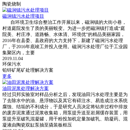
陶瓷烧制
磁涧镇污水处理项目
自环境卫生综合整治工作开展以来，磁涧镇的大街小巷，
村道庭院发生了质的美丽蜕变。为进一步把磁涧镇打造成“庭
院美、村庄净、道路畅、水体清、环境优”的精品美丽家园，
2016年在县委、县政府的大力支持下，新建了磁涧污水处理
厂，于2016年底竣工并投入使用。磁涧污水处理厂位于工业园
集聚区内，主要
2019.11.04
环保污水
铅锌矿尾矿处理解决方案
更多
油田泥浆处理解决方案
经过贝邦实验室对样品分析之后，发现油田污水处理主要是为
了去除水中的油、悬浮物以及其它有碍注水、易造成注水系统
腐蚀、结垢的不利成分，于是研究人员决定将钻井过程中排放
的废弃泥浆通过泥浆收集箱，用泵提升送至岩屑缓存装置，用
泵提升至破乳混凝罐，用干粉投加机定量加破乳、助凝药。混
凝液由陶瓷双缸泵抽至撬装板框压