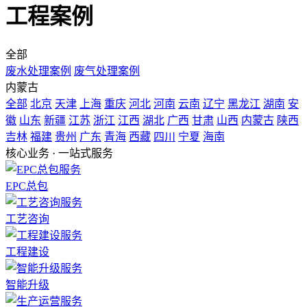
工程案例
全部
废水处理案例
废气处理案例
内蒙古
全部
北京
天津
上海
重庆
河北
河南
云南
辽宁
黑龙江
湖南
安
徽
山东
新疆
江苏
浙江
江西
湖北
广西
甘肃
山西
内蒙古
陕西
吉林
福建
贵州
广东
青海
西藏
四川
宁夏
海南
核心业务 · 一站式服务
EPC总包
工艺咨询
工程建设
智能升级