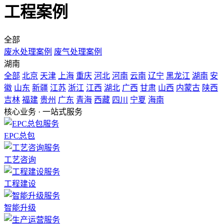
工程案例
全部
废水处理案例
废气处理案例
湖南
全部
北京
天津
上海
重庆
河北
河南
云南
辽宁
黑龙江
湖南
安
徽
山东
新疆
江苏
浙江
江西
湖北
广西
甘肃
山西
内蒙古
陕西
吉林
福建
贵州
广东
青海
西藏
四川
宁夏
海南
核心业务 · 一站式服务
EPC总包
工艺咨询
工程建设
智能升级