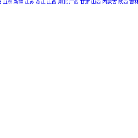
徽
山东
新疆
江苏
浙江
江西
湖北
广西
甘肃
山西
内蒙古
陕西
吉