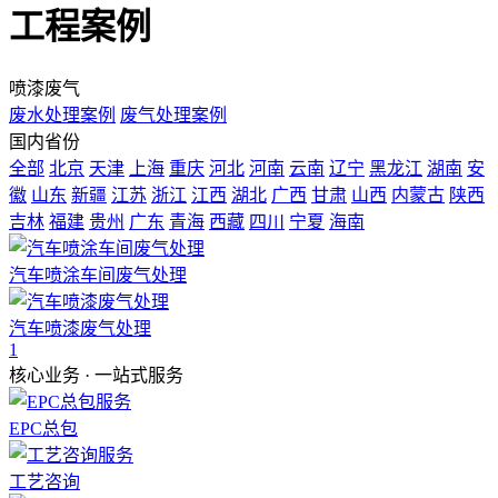
工程案例
喷漆废气
废水处理案例
废气处理案例
国内省份
全部
北京
天津
上海
重庆
河北
河南
云南
辽宁
黑龙江
湖南
安
徽
山东
新疆
江苏
浙江
江西
湖北
广西
甘肃
山西
内蒙古
陕西
吉林
福建
贵州
广东
青海
西藏
四川
宁夏
海南
汽车喷涂车间废气处理
汽车喷漆废气处理
1
核心业务 · 一站式服务
EPC总包
工艺咨询