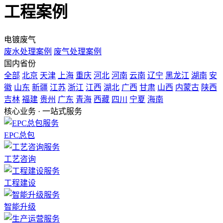
工程案例
电镀废气
废水处理案例
废气处理案例
国内省份
全部
北京
天津
上海
重庆
河北
河南
云南
辽宁
黑龙江
湖南
安
徽
山东
新疆
江苏
浙江
江西
湖北
广西
甘肃
山西
内蒙古
陕西
吉林
福建
贵州
广东
青海
西藏
四川
宁夏
海南
核心业务 · 一站式服务
EPC总包
工艺咨询
工程建设
智能升级