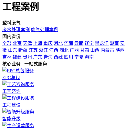
工程案例
塑料废气
废水处理案例
废气处理案例
国内省份
全部
北京
天津
上海
重庆
河北
河南
云南
辽宁
黑龙江
湖南
安
徽
山东
新疆
江苏
浙江
江西
湖北
广西
甘肃
山西
内蒙古
陕西
吉林
福建
贵州
广东
青海
西藏
四川
宁夏
海南
核心业务 · 一站式服务
EPC总包
工艺咨询
工程建设
智能升级